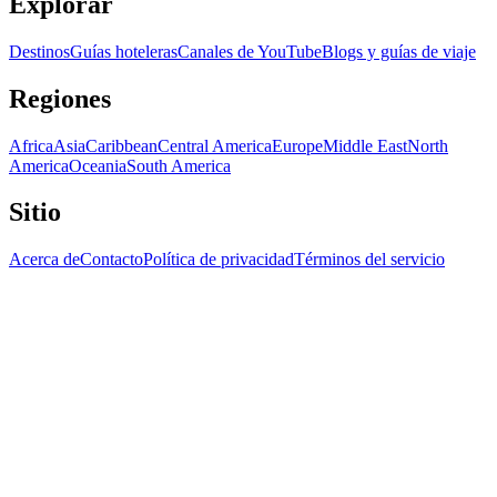
Explorar
Destinos
Guías hoteleras
Canales de YouTube
Blogs y guías de viaje
Regiones
Africa
Asia
Caribbean
Central America
Europe
Middle East
North
America
Oceania
South America
Sitio
Acerca de
Contacto
Política de privacidad
Términos del servicio