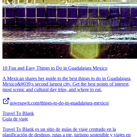
10 Fun and Easy Things to Do in Guadalajara Mexico
A Mexican shares her guide to the best things to do in Guadalajara,
Mexico&#039;s second largest city. Get the best points of interest,
most scenic and cultural day trips, and where to eat.
aswesawit.com/things-to-do-in-guadalajara-mexico/
Travel To Blank
Guía de viaje
Travel To Blank es un sitio de guías de viaje centrado en la
planificación de destinos, rutas a pie, turismo sostenible y viajes en