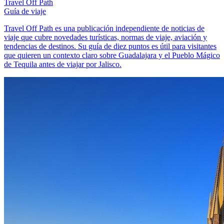
Travel Off Path
Guía de viaje
Travel Off Path es una publicación independiente de noticias de
viaje que cubre novedades turísticas, normas de viaje, aviación y
tendencias de destinos. Su guía de diez puntos es útil para visitantes
que quieren un contexto claro sobre Guadalajara y el Pueblo Mágico
de Tequila antes de viajar por Jalisco.