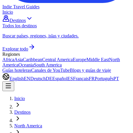
Indie Travel Guides
Inicio
Destinos
Todos los destinos
Buscar países, regiones, islas y ciudades.
Explorar todo
Regiones
Africa
Asia
Caribbean
Central America
Europe
Middle East
North
America
Oceania
South America
Guías hoteleras
Canales de YouTube
Blogs y guías de viaje
English
EN
Deutsch
DE
Español
ES
Français
FR
Português
PT
Inicio
Destinos
North America