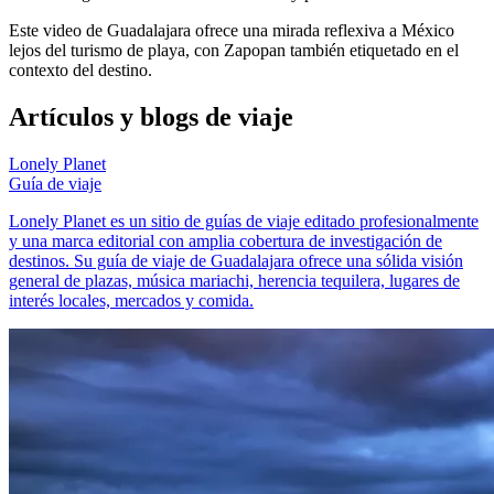
Este video de Guadalajara ofrece una mirada reflexiva a México
lejos del turismo de playa, con Zapopan también etiquetado en el
contexto del destino.
Artículos y blogs de viaje
Lonely Planet
Guía de viaje
Lonely Planet es un sitio de guías de viaje editado profesionalmente
y una marca editorial con amplia cobertura de investigación de
destinos. Su guía de viaje de Guadalajara ofrece una sólida visión
general de plazas, música mariachi, herencia tequilera, lugares de
interés locales, mercados y comida.