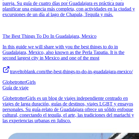
pareja. Su guía de cuatro días por Guadalajara es práctica para
planificar una estancia más completa, con actividades en la ciudad y
excursiones de un día al lago de Chapala, Tequila y más.
The Best Things To Do In Guadalajara, Mexico
In this guide we will share with you the best things to do in
Guadalajara, Mexico, also known as the Perla Tapatia. It is the
second largest city in Mexico and one of the most
traveltoblank.com/the-best-things-to-do-in-guadalajara-mexico/
GlobetrotterGirls
Guía de viaje
GlobetrotterGirls es un blog de viajes independiente centrado en
viajes de larga duración, guías de destinos, viajes LGBT y ensayos
personales. Su guía-relato de Guadalajara ofrece un sólido enfoque
cultural, conectando el tequila, el arte, las tradiciones del mariachi y
las experiencias urbanas en Jalisco.