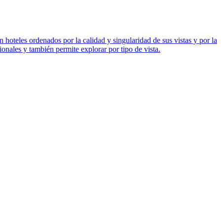
 hoteles ordenados por la calidad y singularidad de sus vistas y por la
onales y también permite explorar por tipo de vista.