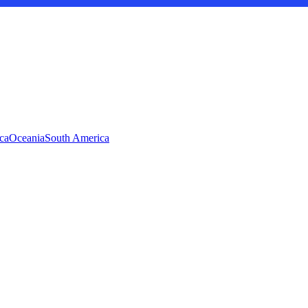
ca
Oceania
South America