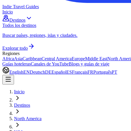
Indie Travel Guides
Inicio
Destinos
Todos los destinos
Buscar países, regiones, islas y ciudades.
Explorar todo
Regiones
Africa
Asia
Caribbean
Central America
Europe
Middle East
North Ameri
Guías hoteleras
Canales de YouTube
Blogs y guías de viaje
English
EN
Deutsch
DE
Español
ES
Français
FR
Português
PT
Inicio
Destinos
North America