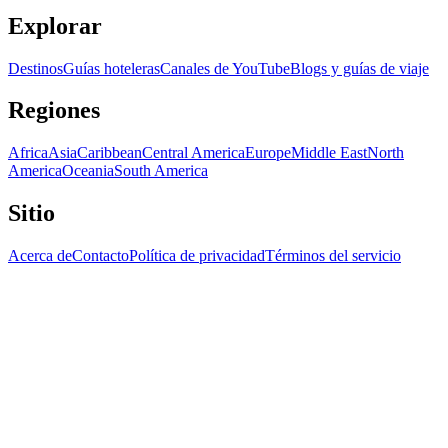
Explorar
Destinos
Guías hoteleras
Canales de YouTube
Blogs y guías de viaje
Regiones
Africa
Asia
Caribbean
Central America
Europe
Middle East
North
America
Oceania
South America
Sitio
Acerca de
Contacto
Política de privacidad
Términos del servicio