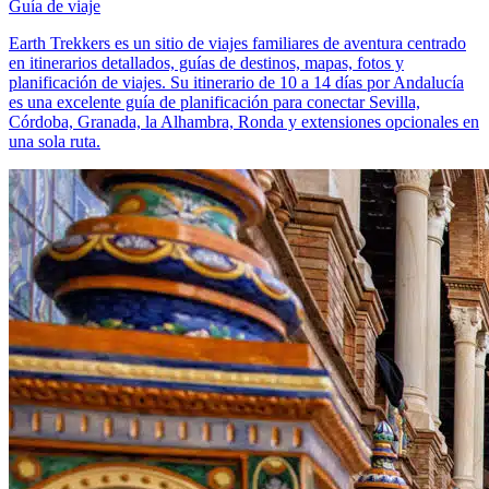
Guía de viaje
Earth Trekkers es un sitio de viajes familiares de aventura centrado
en itinerarios detallados, guías de destinos, mapas, fotos y
planificación de viajes. Su itinerario de 10 a 14 días por Andalucía
es una excelente guía de planificación para conectar Sevilla,
Córdoba, Granada, la Alhambra, Ronda y extensiones opcionales en
una sola ruta.