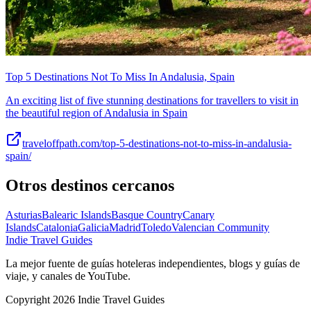
Top 5 Destinations Not To Miss In Andalusia, Spain
An exciting list of five stunning destinations for travellers to visit in
the beautiful region of Andalusia in Spain
traveloffpath.com/top-5-destinations-not-to-miss-in-andalusia-
spain/
Otros destinos cercanos
Asturias
Balearic Islands
Basque Country
Canary
Islands
Catalonia
Galicia
Madrid
Toledo
Valencian Community
Indie Travel Guides
La mejor fuente de guías hoteleras independientes, blogs y guías de
viaje, y canales de YouTube.
Copyright 2026 Indie Travel Guides