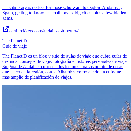
This itinerary is perfect for those who want to explore Andalusia,
Spain, getting to know its small towns, big cities, plus a few hidden
gems.
earthtrekkers.com/andalusia-itinerary/
The Planet D
Guía de viaje
The Planet D es un blog y sitio de guías de viaje que cubre guías de
destinos, consejos de viaje, fotografía e historias personales de viaje.
Su guía de Andalucía ofrece a los lectores una visión útil de cosas
que hacer en la región, con la Alhambra como eje de un enfoque
más amplio de planificación de viajes.