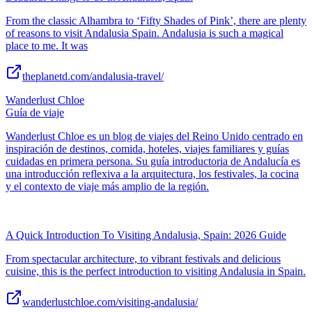
From the classic Alhambra to ‘Fifty Shades of Pink’, there are plenty
of reasons to visit Andalusia Spain. Andalusia is such a magical
place to me. It was
theplanetd.com/andalusia-travel/
Wanderlust Chloe
Guía de viaje
Wanderlust Chloe es un blog de viajes del Reino Unido centrado en
inspiración de destinos, comida, hoteles, viajes familiares y guías
cuidadas en primera persona. Su guía introductoria de Andalucía es
una introducción reflexiva a la arquitectura, los festivales, la cocina
y el contexto de viaje más amplio de la región.
A Quick Introduction To Visiting Andalusia, Spain: 2026 Guide
From spectacular architecture, to vibrant festivals and delicious
cuisine, this is the perfect introduction to visiting Andalusia in Spain.
wanderlustchloe.com/visiting-andalusia/