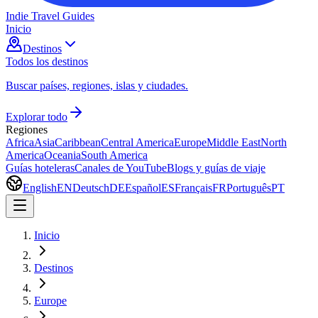
Indie Travel Guides
Inicio
Destinos
Todos los destinos
Buscar países, regiones, islas y ciudades.
Explorar todo
Regiones
Africa
Asia
Caribbean
Central America
Europe
Middle East
North
America
Oceania
South America
Guías hoteleras
Canales de YouTube
Blogs y guías de viaje
English
EN
Deutsch
DE
Español
ES
Français
FR
Português
PT
Inicio
Destinos
Europe