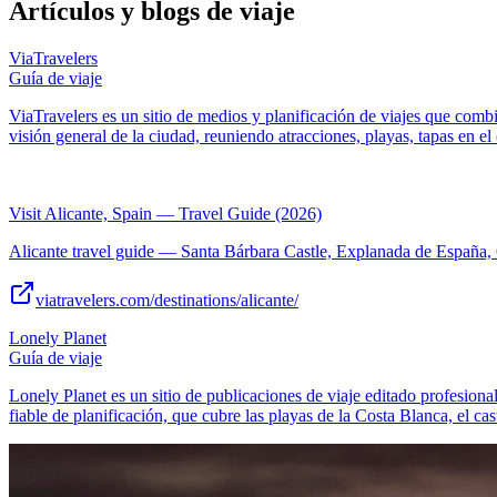
Artículos y blogs de viaje
ViaTravelers
Guía de viaje
ViaTravelers es un sitio de medios y planificación de viajes que combi
visión general de la ciudad, reuniendo atracciones, playas, tapas en e
Visit Alicante, Spain — Travel Guide (2026)
Alicante travel guide — Santa Bárbara Castle, Explanada de España, O
viatravelers.com/destinations/alicante/
Lonely Planet
Guía de viaje
Lonely Planet es un sitio de publicaciones de viaje editado profesional
fiable de planificación, que cubre las playas de la Costa Blanca, el cast