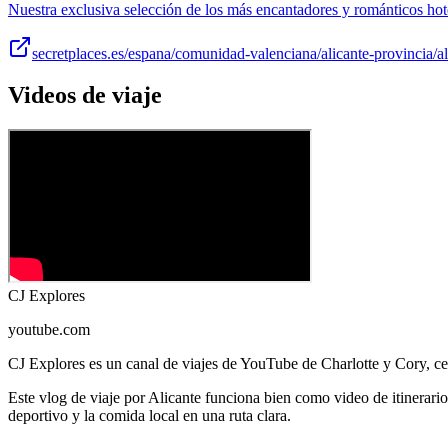
Nuestra exclusiva selección de los más encantadores y románticos hote
secretplaces.es/espana/comunidad-valenciana/alicante-provincia/a
Videos de viaje
CJ Explores
youtube.com
CJ Explores es un canal de viajes de YouTube de Charlotte y Cory, ce
Este vlog de viaje por Alicante funciona bien como video de itinerari
deportivo y la comida local en una ruta clara.