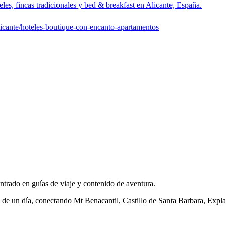
les, fincas tradicionales y bed & breakfast en Alicante, España.
licante/hoteles-boutique-con-encanto-apartamentos
ntrado en guías de viaje y contenido de aventura.
o de un día, conectando Mt Benacantil, Castillo de Santa Barbara, Expl