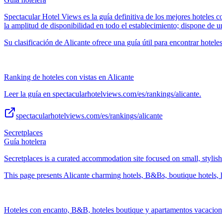
Spectacular Hotel Views es la guía definitiva de los mejores hoteles c
la amplitud de disponibilidad en todo el establecimiento; dispone de u
Su clasificación de Alicante ofrece una guía útil para encontrar hoteles
Ranking de hoteles con vistas en Alicante
Leer la guía en spectacularhotelviews.com/es/rankings/alicante.
spectacularhotelviews.com/es/rankings/alicante
Secretplaces
Guía hotelera
Secretplaces is a curated accommodation site focused on small, styli
This page presents Alicante charming hotels, B&Bs, boutique hotels, h
Hoteles con encanto, B&B, hoteles boutique y apartamentos vacacion