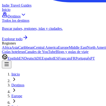
Indie Travel Guides
Inicio
Destinos
Todos los destinos
Buscar países, regiones, islas y ciudades.
Explorar todo
Regiones
Africa
Asia
Caribbean
Central America
Europe
Middle East
North Ameri
Guías hoteleras
Canales de YouTube
Blogs y guías de viaje
English
EN
Deutsch
DE
Español
ES
Français
FR
Português
PT
Inicio
Destinos
Europe