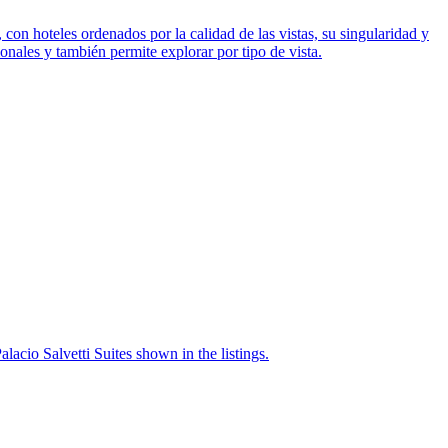
con hoteles ordenados por la calidad de las vistas, su singularidad y
onales y también permite explorar por tipo de vista.
acio Salvetti Suites shown in the listings.