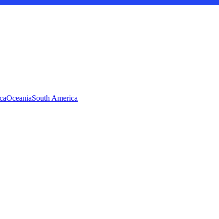
ca
Oceania
South America