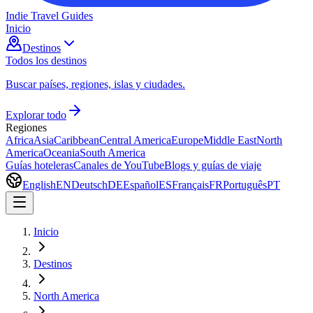
Indie Travel Guides
Inicio
Destinos
Todos los destinos
Buscar países, regiones, islas y ciudades.
Explorar todo
Regiones
Africa
Asia
Caribbean
Central America
Europe
Middle East
North
America
Oceania
South America
Guías hoteleras
Canales de YouTube
Blogs y guías de viaje
English
EN
Deutsch
DE
Español
ES
Français
FR
Português
PT
Inicio
Destinos
North America