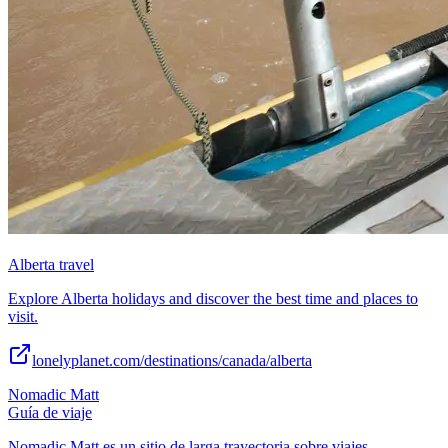
Alberta travel
Explore Alberta holidays and discover the best time and places to
visit.
lonelyplanet.com/destinations/canada/alberta
Nomadic Matt
Guía de viaje
Nomadic Matt es un sitio de larga trayectoria sobre viajes