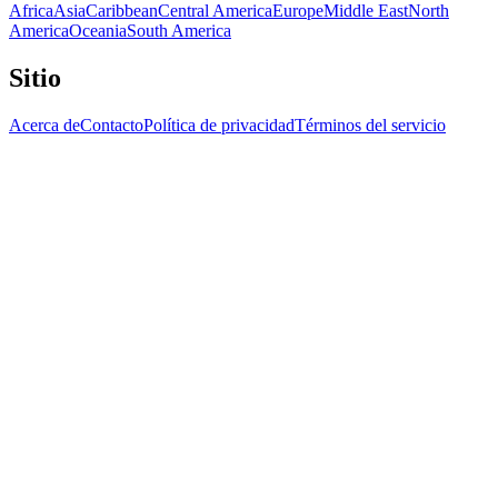
Africa
Asia
Caribbean
Central America
Europe
Middle East
North
America
Oceania
South America
Sitio
Acerca de
Contacto
Política de privacidad
Términos del servicio