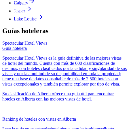
Calgary
Jasper
Lake Louise
Guías hoteleras
Spectacular Hotel Views
Guía hotelera
Spectacular Hotel Views es la guía definitiva de las mejores vistas
de hotel del mundo. Cuenta con más de 600 clasificaciones de
destinos, con hoteles clasificados por la calidad y singularidad de sus
vistas y por la amplitud de su disponibilidad en toda la propiedad;
tiene una base de datos consultable de más de 2,500 hoteles con
vistas excepcionales y también permite explorar por tipo de vista.
Su clasificación de Alberta ofrece una guía útil para encontrar
hoteles en Alberta con las mejores vistas de hotel.
Ranking de hoteles con vistas en Alberta
Leer la guía en spectacularhotelviews.com/es/rankings/alberta.