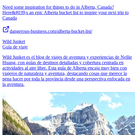
Need some inspiration for things to do in Alberta, Canada?
Here&#039;s an epic Alberta bucket list to inspire your next trip to
Canada
dangerous-business.com/alberta-bucket-list/
Wild Junket
Guía de viaje
Wild Junket es el blog de viajes de aventura y experiencias de Nellie
Huang, con guías de destinos detalladas y cobertura centrada en
actividades al aire libre. Esta guía de Alberta encaja muy bien con
viajeros de naturaleza y aventura, destacando cosas que merece la
pena hacer por toda la provincia desde una perspectiva enfocada en
la aventura.