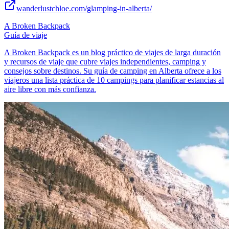
wanderlustchloe.com/glamping-in-alberta/
A Broken Backpack
Guía de viaje
A Broken Backpack es un blog práctico de viajes de larga duración
y recursos de viaje que cubre viajes independientes, camping y
consejos sobre destinos. Su guía de camping en Alberta ofrece a los
viajeros una lista práctica de 10 campings para planificar estancias al
aire libre con más confianza.