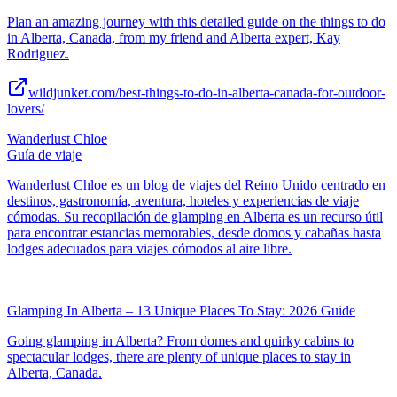
Plan an amazing journey with this detailed guide on the things to do
in Alberta, Canada, from my friend and Alberta expert, Kay
Rodriguez.
wildjunket.com/best-things-to-do-in-alberta-canada-for-outdoor-
lovers/
Wanderlust Chloe
Guía de viaje
Wanderlust Chloe es un blog de viajes del Reino Unido centrado en
destinos, gastronomía, aventura, hoteles y experiencias de viaje
cómodas. Su recopilación de glamping en Alberta es un recurso útil
para encontrar estancias memorables, desde domos y cabañas hasta
lodges adecuados para viajes cómodos al aire libre.
Glamping In Alberta – 13 Unique Places To Stay: 2026 Guide
Going glamping in Alberta? From domes and quirky cabins to
spectacular lodges, there are plenty of unique places to stay in
Alberta, Canada.